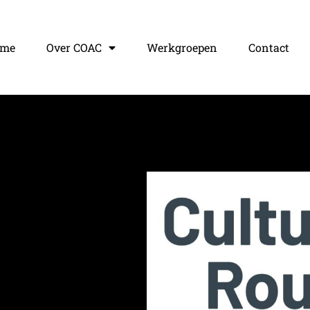
ome
Over COAC
Werkgroepen
Contact