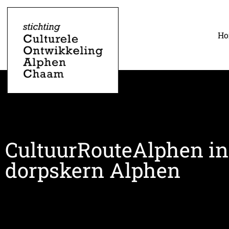
H
CultuurRouteAlphen in
dorpskern Alphen