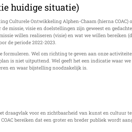
tie huidige situatie)
ting Culturele Ontwikkeling Alphen-Chaam (hierna COAC) ope
r de missie, visie en doelstellingen zijn geweest en gedach
issie willen realiseren (visie) en wat we willen bereiken
oor de periode 2022-2023.
te formuleren. Wel om richting te geven aan onze activiteiten
an is niet uitputtend. Wel geeft het een indicatie waar we 
ren en waar bijstelling noodzakelijk is.
et draagvlak voor en zichtbaarheid van kunst en cultuur t
COAC bereiken dat een groter en breder publiek wordt aange